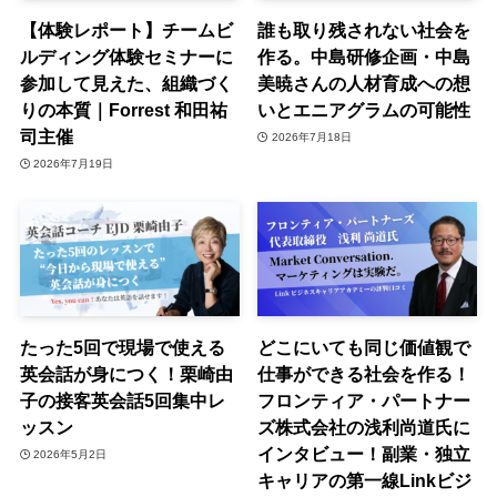
【体験レポート】チームビ
誰も取り残されない社会を
ルディング体験セミナーに
作る。中島研修企画・中島
参加して見えた、組織づく
美暁さんの人材育成への想
りの本質｜Forrest 和田祐
いとエニアグラムの可能性
司主催
2026年7月18日
2026年7月19日
たった5回で現場で使える
どこにいても同じ価値観で
英会話が身につく！栗崎由
仕事ができる社会を作る！
子の接客英会話5回集中レ
フロンティア・パートナー
ッスン
ズ株式会社の浅利尚道氏に
インタビュー！副業・独立
2026年5月2日
キャリアの第一線Linkビジ