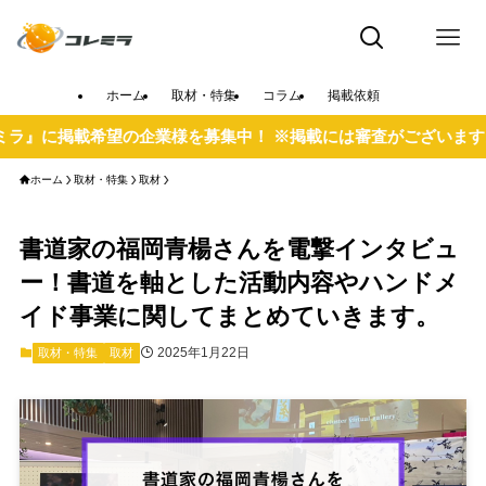
ホーム
取材・特集
コラム
掲載依頼
の企業様を募集中！ ※掲載には審査がございます。
ホーム
取材・特集
取材
書道家の福岡青楊さんを電撃インタビュ
ー！書道を軸とした活動内容やハンドメ
イド事業に関してまとめていきます。
2025年1月22日
取材・特集
取材