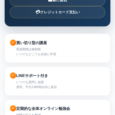
🏦
💳
クレジットカード支払い
✓
買い切り型の講座
受講期間は無制限
いつでもどこでも自由に学習
✓
LINEサポート付き
いつでも質問し放題
原則、平日24時間以内に返信
✓
定期的な全体オンライン勉強会
仲間と悩みを解消