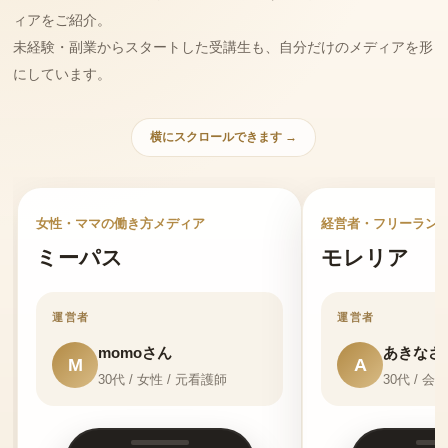
ィアをご紹介。
未経験・副業からスタートした受講生も、自分だけのメディアを形
にしています。
横にスクロールできます →
女性・ママの働き方メディア
経営者・フリーラン
ミーパス
モレリア
運営者
運営者
momoさん
あきなさ
M
A
30代 / 女性 / 元看護師
30代 / 会