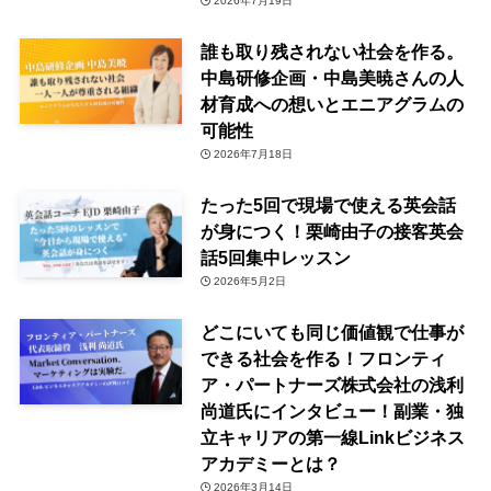
2026年7月19日
誰も取り残されない社会を作る。
中島研修企画・中島美暁さんの人
材育成への想いとエニアグラムの
可能性
2026年7月18日
たった5回で現場で使える英会話
が身につく！栗崎由子の接客英会
話5回集中レッスン
2026年5月2日
どこにいても同じ価値観で仕事が
できる社会を作る！フロンティ
ア・パートナーズ株式会社の浅利
尚道氏にインタビュー！副業・独
立キャリアの第一線Linkビジネス
アカデミーとは？
2026年3月14日